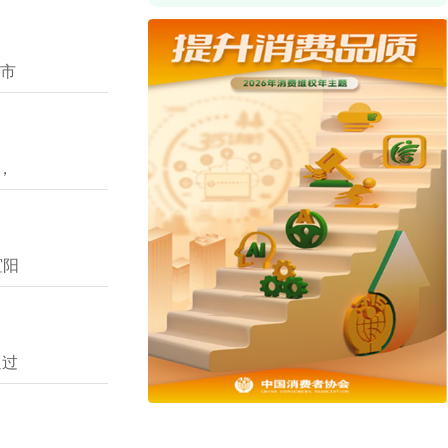
省市
，
谊阳
通过