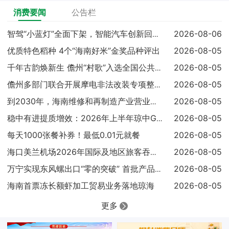
消费要闻
公告栏
2026-08-06
智驾“小蓝灯”全面下架，智能汽车创新回归安全本质
优质特色稻种 4个“海南好米”金奖品种评出
2026-08-05
2026-08-05
千年古韵焕新生 儋州“村歌”入选全国公共文化服务高质量发展典
2026-08-05
儋州多部门联合开展摩电非法改装专项整治 查扣涉案车辆25辆
2026-08-05
到2030年，海南维修和再制造产业营业收入达到300亿元
2026-08-05
稳中有进提质增效：2026年上半年琼中GDP同比增长4.1%
每天1000张餐补券！最低0.01元就餐
2026-08-05
2026-08-05
海口美兰机场2026年国际及地区旅客吞吐量已超过100万人次
2026-08-05
万宁实现东风螺出口“零的突破” 首批产品顺利输往马来西亚
海南首票冻长额虾加工贸易业务落地琼海
2026-08-05
更多