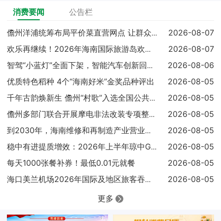
消费要闻
公告栏
2026-08-07
儋州洋浦统筹布局平价菜直营网点 让群众吃上实惠放心菜
2026-08-07
欢乐再继续！2026年海南国际旅游岛欢乐节调声狂欢嘉年华亮点
2026-08-06
智驾“小蓝灯”全面下架，智能汽车创新回归安全本质
优质特色稻种 4个“海南好米”金奖品种评出
2026-08-05
2026-08-05
千年古韵焕新生 儋州“村歌”入选全国公共文化服务高质量发展典
2026-08-05
儋州多部门联合开展摩电非法改装专项整治 查扣涉案车辆25辆
2026-08-05
到2030年，海南维修和再制造产业营业收入达到300亿元
2026-08-05
稳中有进提质增效：2026年上半年琼中GDP同比增长4.1%
每天1000张餐补券！最低0.01元就餐
2026-08-05
2026-08-05
海口美兰机场2026年国际及地区旅客吞吐量已超过100万人次
更多